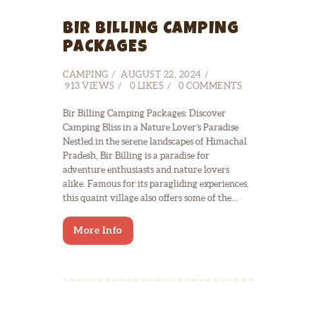
BIR BILLING CAMPING
PACKAGES
CAMPING
AUGUST 22, 2024
913
VIEWS
0
LIKES
0
COMMENTS
Bir Billing Camping Packages: Discover
Camping Bliss in a Nature Lover’s Paradise
Nestled in the serene landscapes of Himachal
Pradesh, Bir Billing is a paradise for
adventure enthusiasts and nature lovers
alike. Famous for its paragliding experiences,
this quaint village also offers some of the…
More Info