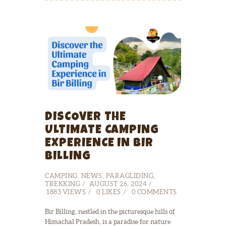
DISCOVER THE
ULTIMATE CAMPING
EXPERIENCE IN BIR
BILLING
CAMPING
,
NEWS
,
PARAGLIDING
,
TREKKING
AUGUST 26, 2024
1883
VIEWS
0
LIKES
0
COMMENTS
Bir Billing, nestled in the picturesque hills of
Himachal Pradesh, is a paradise for nature