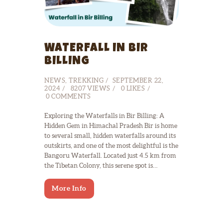
WATERFALL IN BIR
BILLING
NEWS
,
TREKKING
SEPTEMBER 22,
2024
8207
VIEWS
0
LIKES
0
COMMENTS
Exploring the Waterfalls in Bir Billing: A
Hidden Gem in Himachal Pradesh Bir is home
to several small, hidden waterfalls around its
outskirts, and one of the most delightful is the
Bangoru Waterfall. Located just 4.5 km from
the Tibetan Colony, this serene spot is…
More Info