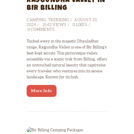
RAJGUNDHA VALLEY IN
BIR BILLING
CAMPING
,
TREKKING
AUGUST 23,
2024
2542
VIEWS
0
LIKES
0
COMMENTS
Tucked away in the majestic Dhauladhar
range, Rajgundha Valley is one of Bir Billing’s
best-kept secrets. This picturesque valley,
accessible via a scenic trek from Billing, offers
an untouched natural beauty that captivates
every traveler who ventures into its serene
landscape. Known for its lush…
More Info